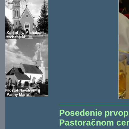
Kostol sv. Michala,
archanjela
Kostol Navštívenia
Panny Márie
Posedenie prvopr
Pastoračnom cen