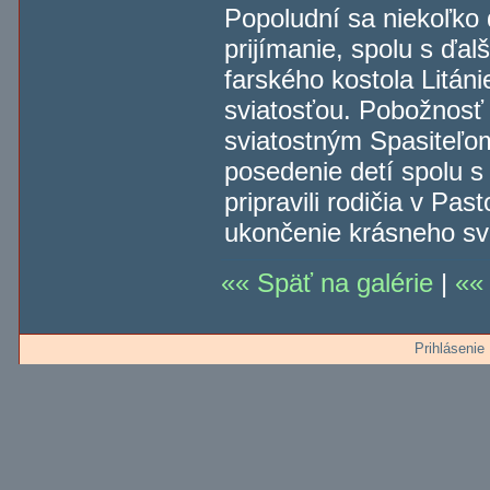
Popoludní sa niekoľko d
prijímanie, spolu s ďalš
farského kostola Litán
sviatosťou. Pobožnos
sviatostným Spasiteľo
posedenie detí spolu s
pripravili rodičia v Pa
ukončenie krásneho sv
Späť na galérie
|
Prihlásenie