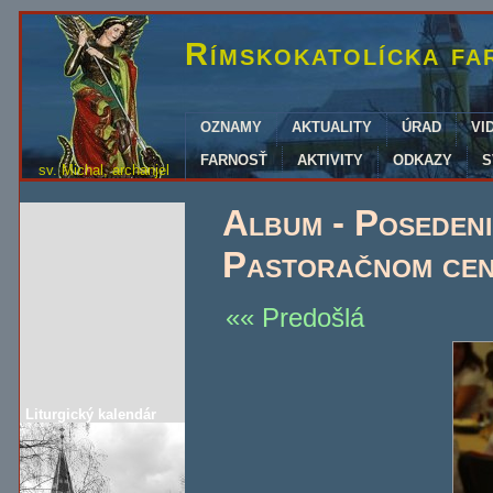
Rímskokatolícka fa
OZNAMY
AKTUALITY
ÚRAD
VI
FARNOSŤ
AKTIVITY
ODKAZY
S
sv. Michal, archanjel
Album - Posedenie
Pastoračnom cen
Predošlá
Liturgický kalendár