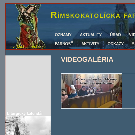
Rímskokatolícka fa
OZNAMY
AKTUALITY
ÚRAD
VI
FARNOSŤ
AKTIVITY
ODKAZY
S
sv. Michal, archanjel
VIDEOGALÉRIA
Liturgický kalendár