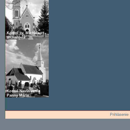
Kostol sv. Michala,
archanjela
Kostol Navštívenia
Panny Márie
Prihlásenie