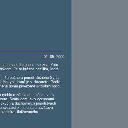
01. 05. 2009
nebi svieti iba jedna hviezda. Zato
ýdom. Je to krásna bazilika, ktorá
ii, že počne a porodí Božieho Syna.
k jaskyni, ktorá je v Nazarete. Podľa
amene domu privezené križiakmi loďou
rýchlo rozšírila do celého sveta
 sveta. Svätý dom, ako významná
logických a duchovných posolstvách
ke sviatosť zmierenia a návštevu
v kaplnke Ukrižovaného.