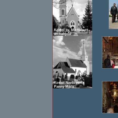
Kostol sv. Michala,
archanjela
Kostol Navštívenia
Panny Márie