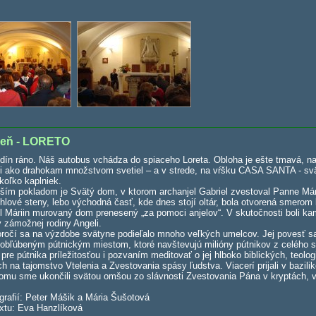
deň - LORETO
dín ráno. Náš autobus vchádza do spiaceho Loreta. Obloha je ešte tmavá, na 
ri ako drahokam množstvom svetiel – a v strede, na vŕšku CASA SANTA - svät
koľko kaplniek.
ším pokladom je Svätý dom, v ktorom archanjel Gabriel zvestoval Panne Már
tehlové steny, lebo východná časť, kde dnes stojí oltár, bola otvorená smerom 
ol Máriin murovaný dom prenesený „za pomoci anjelov“. V skutočnosti boli k
vy zámožnej rodiny Angeli.
očí sa na výzdobe svätyne podieľalo mnoho veľkých umelcov. Jej povesť sa 
a obľúbeným pútnickým miestom, ktoré navštevujú milióny pútnikov z celého
je pre pútnika príležitosťou i pozvaním meditovať o jej hlboko biblických, teo
 na tajomstvo Vtelenia a Zvestovania spásy ľudstva. Viacerí prijali v bazili
omu sme ukončili svätou omšou zo slávnosti Zvestovania Pána v kryptách, 
ografií: Peter Mášik a Mária Šušotová
extu: Eva Hanzlíková