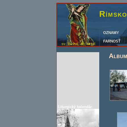
Rímsko
OZNAMY
FARNOSŤ
sv. Michal, archanjel
Album
Liturgický kalendár