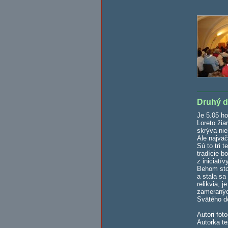
Druhý 
Je 5.05 ho
Loreto žia
skrýva nie
Ale najväč
Sú to tri 
tradície b
z iniciatí
Behom stor
a stala s
relikvia, 
zameraných
Svätého d
Autori fot
Autorka t